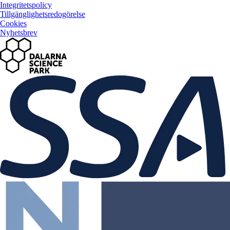
Integritetspolicy
Tillgänglighetsredogörelse
Cookies
Nyhetsbrev