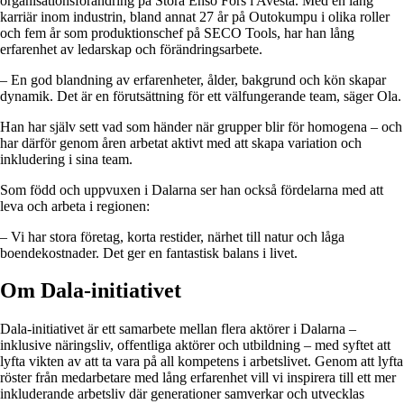
organisationsförändring på Stora Enso Fors i Avesta. Med en lång
karriär inom industrin, bland annat 27 år på Outokumpu i olika roller
och fem år som produktionschef på SECO Tools, har han lång
erfarenhet av ledarskap och förändringsarbete.
– En god blandning av erfarenheter, ålder, bakgrund och kön skapar
dynamik. Det är en förutsättning för ett välfungerande team, säger Ola.
Han har själv sett vad som händer när grupper blir för homogena – och
har därför genom åren arbetat aktivt med att skapa variation och
inkludering i sina team.
Som född och uppvuxen i Dalarna ser han också fördelarna med att
leva och arbeta i regionen:
– Vi har stora företag, korta restider, närhet till natur och låga
boendekostnader. Det ger en fantastisk balans i livet.
Om Dala-initiativet
Dala-initiativet är ett samarbete mellan flera aktörer i Dalarna –
inklusive näringsliv, offentliga aktörer och utbildning – med syftet att
lyfta vikten av att ta vara på all kompetens i arbetslivet. Genom att lyfta
röster från medarbetare med lång erfarenhet vill vi inspirera till ett mer
inkluderande arbetsliv där generationer samverkar och utvecklas