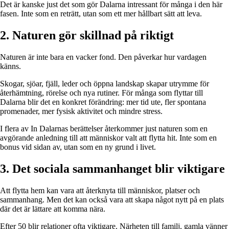
Det är kanske just det som gör Dalarna intressant för många i den här
fasen. Inte som en reträtt, utan som ett mer hållbart sätt att leva.
2. Naturen gör skillnad på riktigt
Naturen är inte bara en vacker fond. Den påverkar hur vardagen
känns.
Skogar, sjöar, fjäll, leder och öppna landskap skapar utrymme för
återhämtning, rörelse och nya rutiner. För många som flyttar till
Dalarna blir det en konkret förändring: mer tid ute, fler spontana
promenader, mer fysisk aktivitet och mindre stress.
I flera av In Dalarnas berättelser återkommer just naturen som en
avgörande anledning till att människor valt att flytta hit. Inte som en
bonus vid sidan av, utan som en ny grund i livet.
3. Det sociala sammanhanget blir viktigare
Att flytta hem kan vara att återknyta till människor, platser och
sammanhang. Men det kan också vara att skapa något nytt på en plats
där det är lättare att komma nära.
Efter 50 blir relationer ofta viktigare. Närheten till familj, gamla vänner