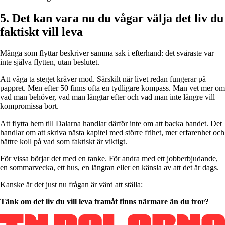
5. Det kan vara nu du vågar välja det liv du
faktiskt vill leva
Många som flyttar beskriver samma sak i efterhand: det svåraste var
inte själva flytten, utan beslutet.
Att våga ta steget kräver mod. Särskilt när livet redan fungerar på
pappret. Men efter 50 finns ofta en tydligare kompass. Man vet mer om
vad man behöver, vad man längtar efter och vad man inte längre vill
kompromissa bort.
Att flytta hem till Dalarna handlar därför inte om att backa bandet. Det
handlar om att skriva nästa kapitel med större frihet, mer erfarenhet och
bättre koll på vad som faktiskt är viktigt.
För vissa börjar det med en tanke. För andra med ett jobberbjudande,
en sommarvecka, ett hus, en längtan eller en känsla av att det är dags.
Kanske är det just nu frågan är värd att ställa:
Tänk om det liv du vill leva framåt finns närmare än du tror?