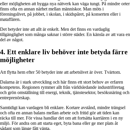
eller möjligheten att bygga nya nätverk kan väga tungt. På mindre orter
finns ofta en annan närhet mellan människor. Man möts i
föreningslivet, på jobbet, i skolan, i skidspåret, på konserten eller i
mataffären.
Det betyder inte att allt är enkelt. Men det finns en vardaglig
tillgänglighet som många saknar i större städer. En känsla av att vara en
del av något.
4. Ett enklare liv behöver inte betyda färre
möjligheter
Att flytta hem efter 50 betyder inte att arbetslivet är över. Tvärtom.
Dalarna är i stark utveckling och här finns ett stort behov av erfaren
kompetens. Regionen rymmer allt från världsledande industriföretag
och grön omställning till energi, teknik, tjänstesektor, besöksnäring och
entreprenörskap.
Samtidigt kan vardagen bli enklare. Kortare avstånd, mindre trängsel
och ofta en annan balans mellan arbete och fritid gör att tiden kan
räcka till mer. För vissa handlar det om att fortsätta karriären i en ny
miljö. För andra om att starta eget, byta bana eller ge mer plats åt
sådant som länge fått vänta.