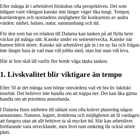
Efter många år i arbetslivet förändras ofta perspektiven. Det som
tidigare varit viktigast kanske inte längre väger lika tungt. Tempot,
karriärstegen och storstadens möjligheter får konkurrens av andra
värden: närhet, balans, natur, sammanhang och tid.
För den som har en relation till Dalarna kan tanken på att flytta hem
väckas på många sätt. Kanske under en semestervecka. Kanske när
barnen blivit större. Kanske när arbetslivet går in i en ny fas och frågan
inte längre bara är vad man vill jobba med, utan hur man vill leva.
Här är fem skäl till varför fler borde våga tänka tanken.
1. Livskvalitet blir viktigare än tempo
Efter 50 är det många som börjar omvärdera vad ett bra liv faktiskt
innebär. Det behöver inte handla om att trappa ner. Det kan lika gärna
handla om att prioritera annorlunda.
I Dalarna finns närheten till sådant som ofta kräver planering någon
annanstans. Naturen, lugnet, årstiderna och möjligheten att få vardagen
att fungera utan att allt behöver ta så mycket tid. Här kan arbetslivet
fortfarande vara utvecklande, men livet runt omkring får också större
plats.