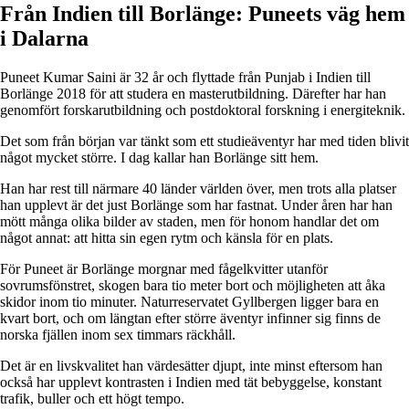
Från Indien till Borlänge: Puneets väg hem
i Dalarna
Puneet Kumar Saini är 32 år och flyttade från Punjab i Indien till
Borlänge 2018 för att studera en masterutbildning. Därefter har han
genomfört forskarutbildning och postdoktoral forskning i energiteknik.
Det som från början var tänkt som ett studieäventyr har med tiden blivit
något mycket större. I dag kallar han Borlänge sitt hem.
Han har rest till närmare 40 länder världen över, men trots alla platser
han upplevt är det just Borlänge som har fastnat. Under åren har han
mött många olika bilder av staden, men för honom handlar det om
något annat: att hitta sin egen rytm och känsla för en plats.
För Puneet är Borlänge morgnar med fågelkvitter utanför
sovrumsfönstret, skogen bara tio meter bort och möjligheten att åka
skidor inom tio minuter. Naturreservatet Gyllbergen ligger bara en
kvart bort, och om längtan efter större äventyr infinner sig finns de
norska fjällen inom sex timmars räckhåll.
Det är en livskvalitet han värdesätter djupt, inte minst eftersom han
också har upplevt kontrasten i Indien med tät bebyggelse, konstant
trafik, buller och ett högt tempo.