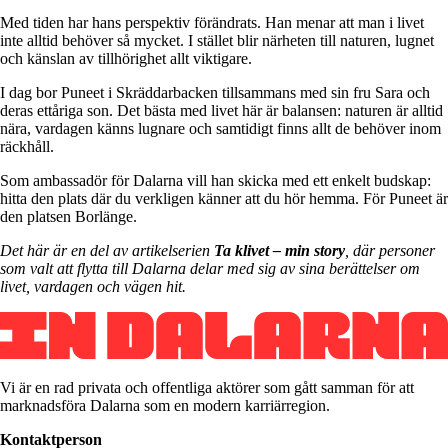
Med tiden har hans perspektiv förändrats. Han menar att man i livet
inte alltid behöver så mycket. I stället blir närheten till naturen, lugnet
och känslan av tillhörighet allt viktigare.
I dag bor Puneet i Skräddarbacken tillsammans med sin fru Sara och
deras ettåriga son. Det bästa med livet här är balansen: naturen är alltid
nära, vardagen känns lugnare och samtidigt finns allt de behöver inom
räckhåll.
Som ambassadör för Dalarna vill han skicka med ett enkelt budskap:
hitta den plats där du verkligen känner att du hör hemma. För Puneet är
den platsen Borlänge.
Det här är en del av artikelserien
Ta klivet – min story
, där personer
som valt att flytta till Dalarna delar med sig av sina berättelser om
livet, vardagen och vägen hit.
Vi är en rad privata och offentliga aktörer som gått samman för att
marknadsföra Dalarna som en modern karriärregion.
Kontaktperson